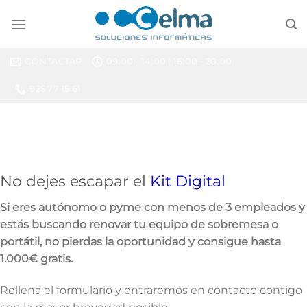
Saltar
al
contenido
CONTACTAR
09:00 - 14:00 | 16:00 - 20:00
925 77 15 61
No dejes escapar el
Kit Digital
Si eres autónomo o pyme con menos de 3 empleados y
estás buscando renovar tu equipo de sobremesa o
portátil, no pierdas la oportunidad y consigue hasta
1.000€ gratis.
Rellena el formulario y entraremos en contacto contigo