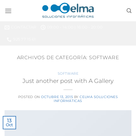
Saltar
al
contenido
CONTACTAR
09:00 - 14:00 | 16:00 - 20:00
925 77 15 61
ARCHIVOS DE CATEGORÍA:
SOFTWARE
SOFTWARE
Just another post with A Gallery
POSTED ON
OCTUBRE 13, 2015
BY
CELMA SOLUCIONES
INFORMÁTICAS
13
Oct