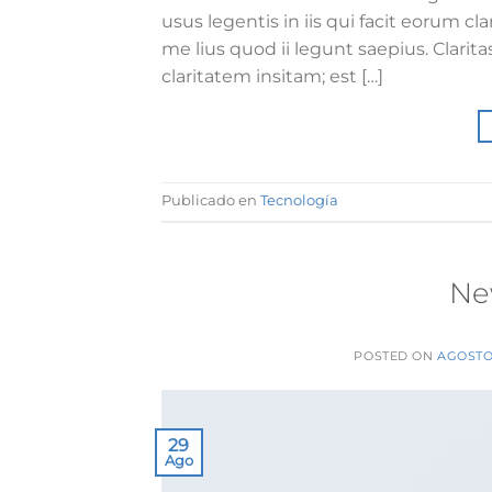
usus legentis in iis qui facit eorum c
me lius quod ii legunt saepius. Clari
claritatem insitam; est […]
Publicado en
Tecnología
Ne
POSTED ON
AGOSTO 
29
Ago