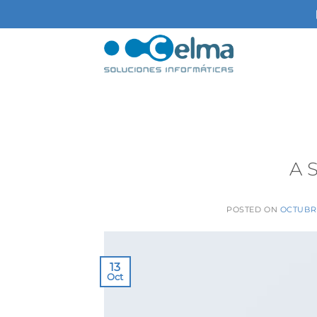
Saltar
al
contenido
A 
POSTED ON
OCTUBRE
13
Oct