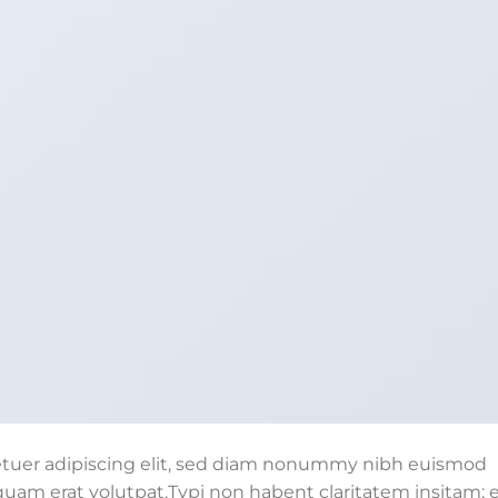
etuer adipiscing elit, sed diam nonummy nibh euismod
quam erat volutpat.Typi non habent claritatem insitam; 